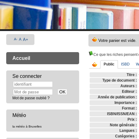
A-
A
A+
Ce que les riches pensent
Accueil
Public
ISBD
W
Titre :
Se connecter
Type de document :
Auteurs :
Editeur :
Année de publication :
Mot de passe oublié ?
Importance :
Format :
ISBN/ISSN/EAN :
Météo
Prix :
Note générale :
la météo à Bruxelles
Langues :
Catégories :