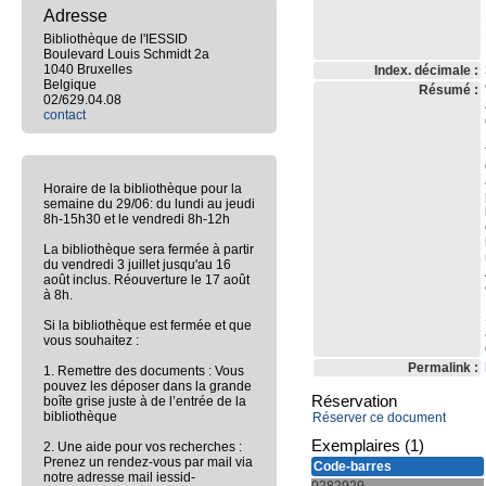
Adresse
Bibliothèque de l'IESSID
Boulevard Louis Schmidt 2a
1040 Bruxelles
Index. décimale :
Belgique
Résumé :
02/629.04.08
contact
Horaire de la bibliothèque pour la
semaine du 29/06: du lundi au jeudi
8h-15h30 et le vendredi 8h-12h
La bibliothèque sera fermée à partir
du vendredi 3 juillet jusqu'au 16
août inclus. Réouverture le 17 août
à 8h.
Si la bibliothèque est fermée et que
vous souhaitez :
Permalink :
1. Remettre des documents : Vous
pouvez les déposer dans la grande
Réservation
boîte grise juste à de l’entrée de la
bibliothèque
Réserver ce document
Exemplaires (1)
2. Une aide pour vos recherches :
Prenez un rendez-vous par mail via
Code-barres
notre adresse mail iessid-