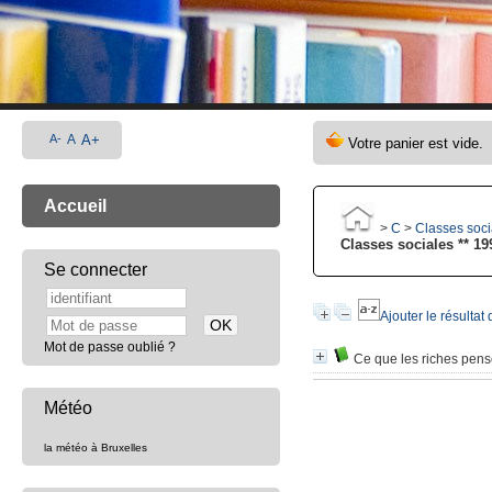
A-
A
A+
Accueil
>
C
>
Classes socia
Classes sociales ** 199
Se connecter
Ajouter le résultat
Mot de passe oublié ?
Ce que les riches pen
Météo
la météo à Bruxelles