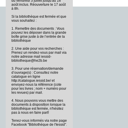
du vendredi 3 juillet jusqu'au 16
août inclus. Réouverture le 17 août
à 8h.
Si la bibliothèque est fermée et que
vous souhaitez :
1. Remettre des documents : Vous
pouvez les déposer dans la grande
boîte grise juste à de l’entrée de la
bibliothèque
2. Une aide pour vos recherches :
Prenez un rendez-vous par mail via
notre adresse mail iessid-
bibliotheque@he2b.be
3. Pour une réservation/demande
d’ouvrage(s) : Consultez notre
catalogue en ligne
http://catalogue.iessid.be/ et
envoyez-nous la référence (cote
pour les livres ; nom + numéro pour
les revues) par mail.
4. Nous pouvons vous mettre des
documents à disposition lorsque la
bibliothèque est fermée, n'hésitez
pas à nous en faire part!
Tenez-vous informés via notre page
Facebook "Bibliothèque de l'Iessid".