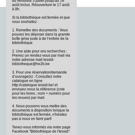
du vendredi 3 juillet jusqu'au 16
août inclus. Réouverture le 17 août
à 8h.
Si la bibliothèque est fermée et que
vous souhaitez :
1. Remettre des documents : Vous
pouvez les déposer dans la grande
boîte grise juste à de l’entrée de la
bibliothèque
2. Une aide pour vos recherches :
Prenez un rendez-vous par mail via
notre adresse mail iessid-
bibliotheque@he2b.be
3. Pour une réservation/demande
d’ouvrage(s) : Consultez notre
catalogue en ligne
http://catalogue.iessid.be/ et
envoyez-nous la référence (cote
pour les livres ; nom + numéro pour
les revues) par mail.
4. Nous pouvons vous mettre des
documents à disposition lorsque la
bibliothèque est fermée, n'hésitez
pas à nous en faire part!
Tenez-vous informés via notre page
Facebook "Bibliothèque de l'Iessid".