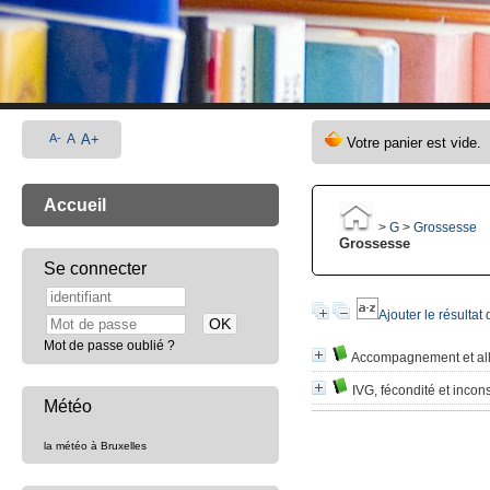
A-
A
A+
Accueil
>
G
>
Grossesse
Grossesse
Se connecter
Ajouter le résultat
Mot de passe oublié ?
Accompagnement et all
IVG, fécondité et incon
Météo
la météo à Bruxelles