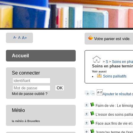
A-
A
A+
Accueil
>
S
>
Soins en pha
Soins en phase termi
Voir aussi
Se connecter
Soins palliatifs
Mot de passe oublié ?
Ajouter le résultat
Faim de vie
: Le témoig
Météo
L'essor des soins pallia
la météo à Bruxelles
Face aux fins de vie et 
Jusqu'au terme de l'ex