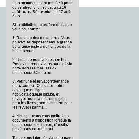
La bibliothèque sera fermée à partir
du vendredi 3 juillet jusqu'au 16
août inclus. Réouverture le 17 août
à 8h.
Si la bibliothèque est fermée et que
vous souhaitez :
1. Remettre des documents : Vous
pouvez les déposer dans la grande
boîte grise juste à de l’entrée de la
bibliothèque
2. Une aide pour vos recherches :
Prenez un rendez-vous par mail via
notre adresse mail iessid-
bibliotheque@he2b.be
3. Pour une réservation/demande
d’ouvrage(s) : Consultez notre
catalogue en ligne
http://catalogue.iessid.be/ et
envoyez-nous la référence (cote
pour les livres ; nom + numéro pour
les revues) par mail.
4. Nous pouvons vous mettre des
documents à disposition lorsque la
bibliothèque est fermée, n'hésitez
pas à nous en faire part!
Tenez-vous informés via notre page