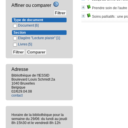
Affiner ou comparer
Prendre soin de l'autre 
Soins palliatifs
: une pr
Type de document
Document
[6]
Section
Etagère "Lecture plaisir"
[1]
Livres
[5]
Adresse
Bibliothèque de l'IESSID
Boulevard Louis Schmidt 2a
1040 Bruxelles
Belgique
02/629.04.08
contact
Horaire de la bibliothèque pour la
semaine du 29/06: du lundi au jeudi
8h-15h30 et le vendredi 8h-12h