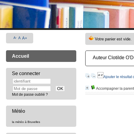
A-
A
A+
Accueil
Auteur Clotilde O'
Se connecter
Ajouter le résultat
Accompagner la parenta
Mot de passe oublié ?
Météo
la météo à Bruxelles