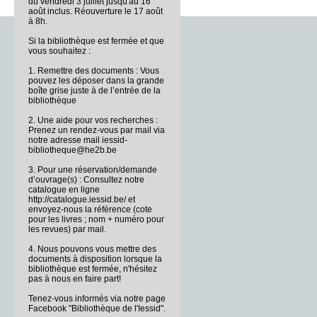
du vendredi 3 juillet jusqu'au 16
août inclus. Réouverture le 17 août
à 8h.
Si la bibliothèque est fermée et que
vous souhaitez :
1. Remettre des documents : Vous
pouvez les déposer dans la grande
boîte grise juste à de l’entrée de la
bibliothèque
2. Une aide pour vos recherches :
Prenez un rendez-vous par mail via
notre adresse mail iessid-
bibliotheque@he2b.be
3. Pour une réservation/demande
d’ouvrage(s) : Consultez notre
catalogue en ligne
http://catalogue.iessid.be/ et
envoyez-nous la référence (cote
pour les livres ; nom + numéro pour
les revues) par mail.
4. Nous pouvons vous mettre des
documents à disposition lorsque la
bibliothèque est fermée, n'hésitez
pas à nous en faire part!
Tenez-vous informés via notre page
Facebook "Bibliothèque de l'Iessid".