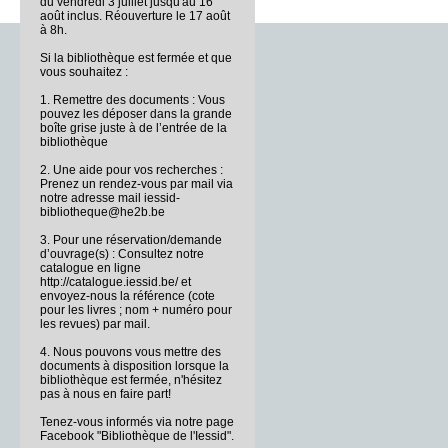
du vendredi 3 juillet jusqu'au 16
août inclus. Réouverture le 17 août
à 8h.
Si la bibliothèque est fermée et que
vous souhaitez :
1. Remettre des documents : Vous
pouvez les déposer dans la grande
boîte grise juste à de l’entrée de la
bibliothèque
2. Une aide pour vos recherches :
Prenez un rendez-vous par mail via
notre adresse mail iessid-
bibliotheque@he2b.be
3. Pour une réservation/demande
d’ouvrage(s) : Consultez notre
catalogue en ligne
http://catalogue.iessid.be/ et
envoyez-nous la référence (cote
pour les livres ; nom + numéro pour
les revues) par mail.
4. Nous pouvons vous mettre des
documents à disposition lorsque la
bibliothèque est fermée, n'hésitez
pas à nous en faire part!
Tenez-vous informés via notre page
Facebook "Bibliothèque de l'Iessid".