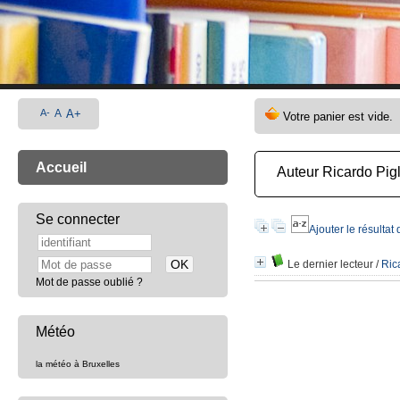
A-
A
A+
Accueil
Auteur Ricardo Pigl
Se connecter
Ajouter le résultat
Le dernier lecteur
/
Ric
Mot de passe oublié ?
Météo
la météo à Bruxelles