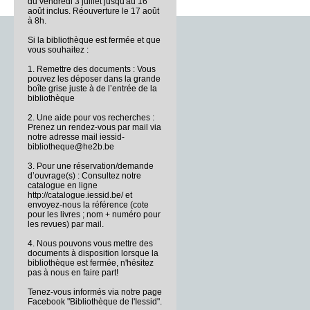
du vendredi 3 juillet jusqu'au 16
août inclus. Réouverture le 17 août
à 8h.
Si la bibliothèque est fermée et que
vous souhaitez :
1. Remettre des documents : Vous
pouvez les déposer dans la grande
boîte grise juste à de l’entrée de la
bibliothèque
2. Une aide pour vos recherches :
Prenez un rendez-vous par mail via
notre adresse mail iessid-
bibliotheque@he2b.be
3. Pour une réservation/demande
d’ouvrage(s) : Consultez notre
catalogue en ligne
http://catalogue.iessid.be/ et
envoyez-nous la référence (cote
pour les livres ; nom + numéro pour
les revues) par mail.
4. Nous pouvons vous mettre des
documents à disposition lorsque la
bibliothèque est fermée, n'hésitez
pas à nous en faire part!
Tenez-vous informés via notre page
Facebook "Bibliothèque de l'Iessid".