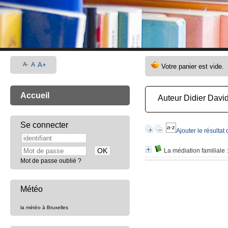
A-
A
A+
Accueil
Auteur Didier Davi
Se connecter
Ajouter le résultat
La médiation familiale
:
Mot de passe oublié ?
Météo
la météo à Bruxelles