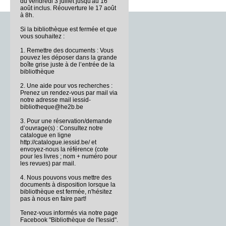
du vendredi 3 juillet jusqu'au 16
août inclus. Réouverture le 17 août
à 8h.
Si la bibliothèque est fermée et que
vous souhaitez :
1. Remettre des documents : Vous
pouvez les déposer dans la grande
boîte grise juste à de l’entrée de la
bibliothèque
2. Une aide pour vos recherches :
Prenez un rendez-vous par mail via
notre adresse mail iessid-
bibliotheque@he2b.be
3. Pour une réservation/demande
d’ouvrage(s) : Consultez notre
catalogue en ligne
http://catalogue.iessid.be/ et
envoyez-nous la référence (cote
pour les livres ; nom + numéro pour
les revues) par mail.
4. Nous pouvons vous mettre des
documents à disposition lorsque la
bibliothèque est fermée, n'hésitez
pas à nous en faire part!
Tenez-vous informés via notre page
Facebook "Bibliothèque de l'Iessid".