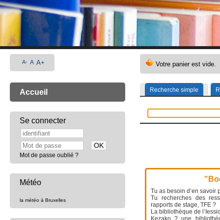
A-
A
A+
Recherche simple
R
Accueil
Se connecter
Mot de passe oublié ?
"Boo
Météo
Tu as besoin d’en savoir p
Tu recherches des resso
la météo à Bruxelles
rapports de stage, TFE ?
La bibliothèque de l’Iessi
Kezako ? une bibliothéc