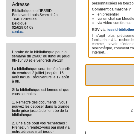
personnalisées en fonctio
Adresse
Comment ca marche ?
Bibliothèque de l'IESSID
en présentiel
Boulevard Louis Schmidt 2a
via un chat sur Moodl
1040 Bruxelles
via vidéo-conférence
Belgique
02/629.04.08
RDV via
iessid-bibliot
contact
Il s’agit plus précis
familiariser à la recherc
comme, savoir s’orient
bibliothèque, comment tr
Horaire de la bibliothèque pour la
Internet…
semaine du 29/06: du lundi au jeudi
8h-15h30 et le vendredi 8h-12h
La bibliothèque sera fermée à partir
du vendredi 3 juillet jusqu'au 16
août inclus. Réouverture le 17 août
à 8h.
Si la bibliothèque est fermée et que
vous souhaitez :
1. Remettre des documents : Vous
pouvez les déposer dans la grande
2 
boîte grise juste à de l’entrée de la
bibliothèque
2. Une aide pour vos recherches :
Prenez un rendez-vous par mail via
notre adresse mail iessid-