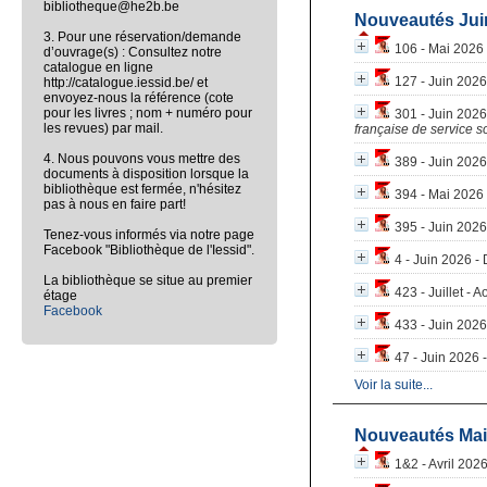
bibliotheque@he2b.be
Nouveautés Jui
3. Pour une réservation/demande
106 - Mai 2026 
d’ouvrage(s) : Consultez notre
catalogue en ligne
127 - Juin 2026
http://catalogue.iessid.be/ et
envoyez-nous la référence (cote
pour les livres ; nom + numéro pour
301 - Juin 2026 
les revues) par mail.
française de service so
4. Nous pouvons vous mettre des
389 - Juin 2026 
documents à disposition lorsque la
bibliothèque est fermée, n'hésitez
394 - Mai 2026 
pas à nous en faire part!
395 - Juin 2026
Tenez-vous informés via notre page
Facebook "Bibliothèque de l'Iessid".
4 - Juin 2026 -
La bibliothèque se situe au premier
423 - Juillet - A
étage
Facebook
433 - Juin 2026
47 - Juin 2026 - 
Voir la suite...
Nouveautés Mai
1&2 - Avril 2026 