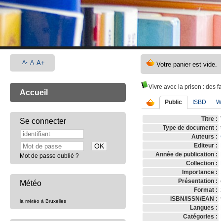
A-
A
A+
Vivre avec la prison
: des f
Accueil
Public
ISBD
W
Titre :
Se connecter
Type de document :
Auteurs :
Editeur :
Année de publication :
Mot de passe oublié ?
Collection :
Importance :
Présentation :
Météo
Format :
ISBN/ISSN/EAN :
la météo à Bruxelles
Langues :
Catégories :