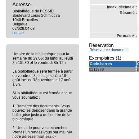
Adresse
Index. décimale :
Bibliothèque de l'IESSID
Résumé :
Boulevard Louis Schmidt 2a
1040 Bruxelles
Belgique
02/629.04.08
contact
Permalink :
Réservation
Réserver ce document
Horaire de la bibliothèque pour la
Exemplaires (1)
semaine du 29/06: du lundi au jeudi
8h-15h30 et le vendredi 8h-12h
Code-barres
0211989
3
La bibliothèque sera fermée à partir
du vendredi 3 juillet jusqu'au 16
août inclus. Réouverture le 17 août
à 8h.
Si la bibliothèque est fermée et que
vous souhaitez :
1. Remettre des documents : Vous
pouvez les déposer dans la grande
boîte grise juste à de l’entrée de la
bibliothèque
2. Une aide pour vos recherches :
Prenez un rendez-vous par mail via
notre adresse mail iessid-