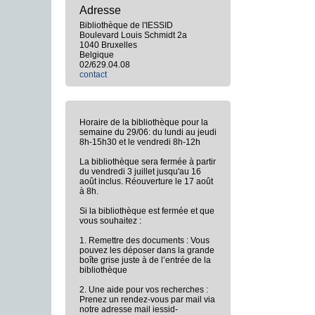
Adresse
Bibliothèque de l'IESSID
Boulevard Louis Schmidt 2a
1040 Bruxelles
Belgique
02/629.04.08
contact
Horaire de la bibliothèque pour la
semaine du 29/06: du lundi au jeudi
8h-15h30 et le vendredi 8h-12h
La bibliothèque sera fermée à partir
du vendredi 3 juillet jusqu'au 16
août inclus. Réouverture le 17 août
à 8h.
Si la bibliothèque est fermée et que
vous souhaitez :
1. Remettre des documents : Vous
pouvez les déposer dans la grande
boîte grise juste à de l’entrée de la
bibliothèque
2. Une aide pour vos recherches :
Prenez un rendez-vous par mail via
notre adresse mail iessid-