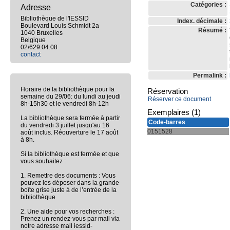
Catégories :
Adresse
Bibliothèque de l'IESSID
Index. décimale :
Boulevard Louis Schmidt 2a
Résumé :
1040 Bruxelles
Belgique
02/629.04.08
contact
Permalink :
Horaire de la bibliothèque pour la
Réservation
semaine du 29/06: du lundi au jeudi
Réserver ce document
8h-15h30 et le vendredi 8h-12h
Exemplaires (1)
La bibliothèque sera fermée à partir
Code-barres
du vendredi 3 juillet jusqu'au 16
0151528
août inclus. Réouverture le 17 août
à 8h.
Si la bibliothèque est fermée et que
vous souhaitez :
1. Remettre des documents : Vous
pouvez les déposer dans la grande
boîte grise juste à de l’entrée de la
bibliothèque
2. Une aide pour vos recherches :
Prenez un rendez-vous par mail via
notre adresse mail iessid-