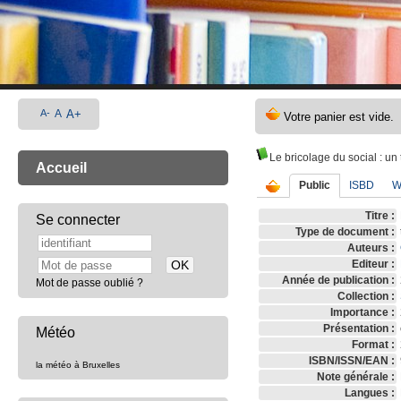
A-
A
A+
Le bricolage du social
: un 
Accueil
Public
ISBD
W
Titre :
Se connecter
Type de document :
Auteurs :
Editeur :
Année de publication :
Mot de passe oublié ?
Collection :
Importance :
Présentation :
Météo
Format :
ISBN/ISSN/EAN :
la météo à Bruxelles
Note générale :
Langues :