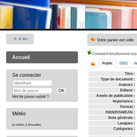
A-
A
A+
Comment fonctionnent nos
Accueil
Public
ISBD
W
Titre :
Se connecter
Type de document :
Auteurs :
Editeur :
Année de publication :
Mot de passe oublié ?
Importance :
Format :
ISBN/ISSN/EAN :
Météo
Note générale :
Langues :
la météo à Bruxelles
Catégories :