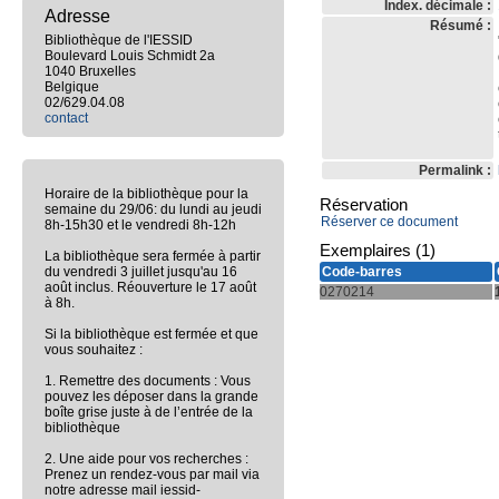
Index. décimale :
Adresse
Résumé :
Bibliothèque de l'IESSID
Boulevard Louis Schmidt 2a
1040 Bruxelles
Belgique
02/629.04.08
contact
Permalink :
Horaire de la bibliothèque pour la
Réservation
semaine du 29/06: du lundi au jeudi
Réserver ce document
8h-15h30 et le vendredi 8h-12h
Exemplaires (1)
La bibliothèque sera fermée à partir
du vendredi 3 juillet jusqu'au 16
Code-barres
août inclus. Réouverture le 17 août
0270214
à 8h.
Si la bibliothèque est fermée et que
vous souhaitez :
1. Remettre des documents : Vous
pouvez les déposer dans la grande
boîte grise juste à de l’entrée de la
bibliothèque
2. Une aide pour vos recherches :
Prenez un rendez-vous par mail via
notre adresse mail iessid-