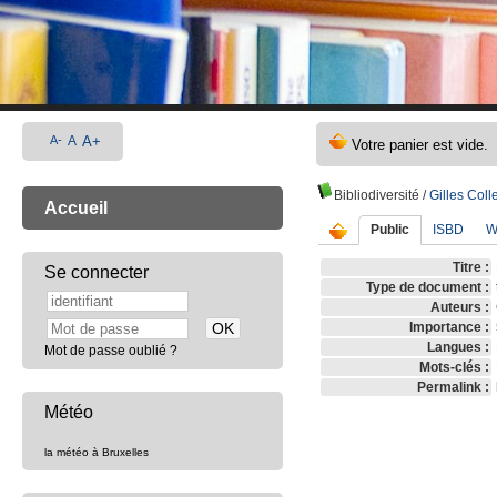
A-
A
A+
Bibliodiversité
/
Gilles Coll
Accueil
Public
ISBD
W
Titre :
Se connecter
Type de document :
Auteurs :
Importance :
Langues :
Mot de passe oublié ?
Mots-clés :
Permalink :
Météo
la météo à Bruxelles