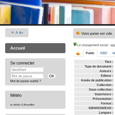
A-
A
A+
Le changement social
: ap
Accueil
Public
ISBD
W
Titre :
Se connecter
Type de document :
Auteurs :
Editeur :
Année de publication :
Mot de passe oublié ?
Collection :
Sous-collection :
Importance :
Météo
Présentation :
Format :
la météo à Bruxelles
ISBN/ISSN/EAN :
Langues :