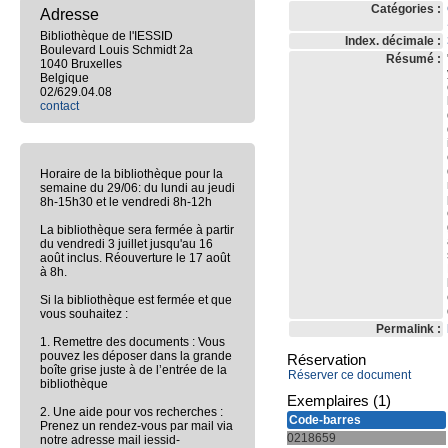
Catégories :
Adresse
Bibliothèque de l'IESSID
Index. décimale :
Boulevard Louis Schmidt 2a
Résumé :
1040 Bruxelles
Belgique
02/629.04.08
contact
Horaire de la bibliothèque pour la
semaine du 29/06: du lundi au jeudi
8h-15h30 et le vendredi 8h-12h
La bibliothèque sera fermée à partir
du vendredi 3 juillet jusqu'au 16
août inclus. Réouverture le 17 août
à 8h.
Si la bibliothèque est fermée et que
vous souhaitez :
Permalink :
1. Remettre des documents : Vous
pouvez les déposer dans la grande
Réservation
boîte grise juste à de l’entrée de la
Réserver ce document
bibliothèque
Exemplaires (1)
2. Une aide pour vos recherches :
Code-barres
Prenez un rendez-vous par mail via
0218659
notre adresse mail iessid-