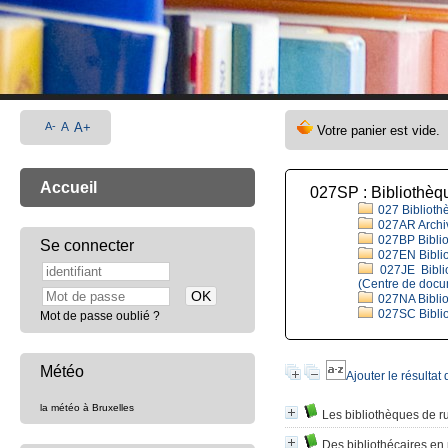
A-
A
A+
Accueil
027SP : Bibliothèq
027 Bibliothè
027AR Archiv
027BP Biblio
Se connecter
027EN Biblio
027JE Biblio
(Centre de docum
027NA Biblio
027SC Bibliot
Mot de passe oublié ?
Météo
Ajouter le résultat
la météo à Bruxelles
Les bibliothèques de r
Des bibliothécaires en