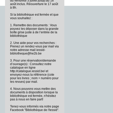
du vendredi 3 juillet jusqu'au 16
août inclus. Réouverture le 17 août
à 8h.
Si la bibliothèque est fermée et que
vous souhaitez :
1. Remettre des documents : Vous
pouvez les déposer dans la grande
boîte grise juste à de l’entrée de la
bibliothèque
2. Une aide pour vos recherches :
Prenez un rendez-vous par mail via
notre adresse mail iessid-
bibliotheque@he2b.be
3. Pour une réservation/demande
d’ouvrage(s) : Consultez notre
catalogue en ligne
http://catalogue.iessid.be/ et
envoyez-nous la référence (cote
pour les livres ; nom + numéro pour
les revues) par mail.
4. Nous pouvons vous mettre des
documents à disposition lorsque la
bibliothèque est fermée, n'hésitez
pas à nous en faire part!
Tenez-vous informés via notre page
Facebook "Bibliothèque de l'Iessid".