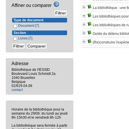
Affiner ou comparer
La bibliothèque
: une f
Les bibliothèques pour
Type de document
Les bibliothèques de r
Document
[7]
Section
Guide du détenu biblio
Livres
[7]
(Re)construire l'expér
Adresse
Bibliothèque de l'IESSID
Boulevard Louis Schmidt 2a
1040 Bruxelles
Belgique
02/629.04.08
contact
Horaire de la bibliothèque pour la
semaine du 29/06: du lundi au jeudi
8h-15h30 et le vendredi 8h-12h
La bibliothèque sera fermée à partir