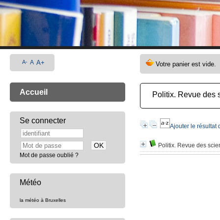
A-
A
A+
Accueil
Politix. Revue des 
Se connecter
Ajouter le résultat
Politix. Revue des scie
Mot de passe oublié ?
Météo
la météo à Bruxelles