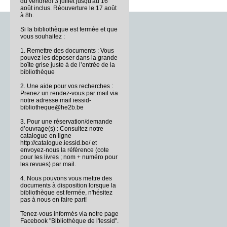
du vendredi 3 juillet jusqu'au 16
août inclus. Réouverture le 17 août
à 8h.
Si la bibliothèque est fermée et que
vous souhaitez :
1. Remettre des documents : Vous
pouvez les déposer dans la grande
boîte grise juste à de l’entrée de la
bibliothèque
2. Une aide pour vos recherches :
Prenez un rendez-vous par mail via
notre adresse mail iessid-
bibliotheque@he2b.be
3. Pour une réservation/demande
d’ouvrage(s) : Consultez notre
catalogue en ligne
http://catalogue.iessid.be/ et
envoyez-nous la référence (cote
pour les livres ; nom + numéro pour
les revues) par mail.
4. Nous pouvons vous mettre des
documents à disposition lorsque la
bibliothèque est fermée, n'hésitez
pas à nous en faire part!
Tenez-vous informés via notre page
Facebook "Bibliothèque de l'Iessid".