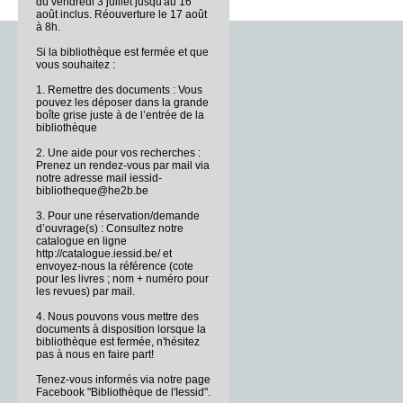
du vendredi 3 juillet jusqu'au 16
août inclus. Réouverture le 17 août
à 8h.
Si la bibliothèque est fermée et que
vous souhaitez :
1. Remettre des documents : Vous
pouvez les déposer dans la grande
boîte grise juste à de l’entrée de la
bibliothèque
2. Une aide pour vos recherches :
Prenez un rendez-vous par mail via
notre adresse mail iessid-
bibliotheque@he2b.be
3. Pour une réservation/demande
d’ouvrage(s) : Consultez notre
catalogue en ligne
http://catalogue.iessid.be/ et
envoyez-nous la référence (cote
pour les livres ; nom + numéro pour
les revues) par mail.
4. Nous pouvons vous mettre des
documents à disposition lorsque la
bibliothèque est fermée, n'hésitez
pas à nous en faire part!
Tenez-vous informés via notre page
Facebook "Bibliothèque de l'Iessid".