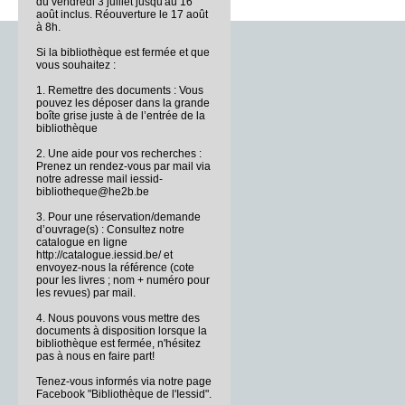
du vendredi 3 juillet jusqu'au 16
août inclus. Réouverture le 17 août
à 8h.
Si la bibliothèque est fermée et que
vous souhaitez :
1. Remettre des documents : Vous
pouvez les déposer dans la grande
boîte grise juste à de l’entrée de la
bibliothèque
2. Une aide pour vos recherches :
Prenez un rendez-vous par mail via
notre adresse mail iessid-
bibliotheque@he2b.be
3. Pour une réservation/demande
d’ouvrage(s) : Consultez notre
catalogue en ligne
http://catalogue.iessid.be/ et
envoyez-nous la référence (cote
pour les livres ; nom + numéro pour
les revues) par mail.
4. Nous pouvons vous mettre des
documents à disposition lorsque la
bibliothèque est fermée, n'hésitez
pas à nous en faire part!
Tenez-vous informés via notre page
Facebook "Bibliothèque de l'Iessid".