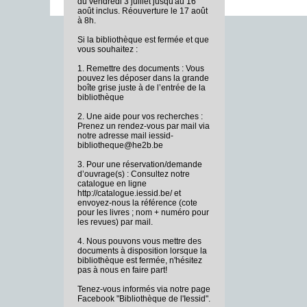
du vendredi 3 juillet jusqu'au 16
août inclus. Réouverture le 17 août
à 8h.
Si la bibliothèque est fermée et que
vous souhaitez :
1. Remettre des documents : Vous
pouvez les déposer dans la grande
boîte grise juste à de l’entrée de la
bibliothèque
2. Une aide pour vos recherches :
Prenez un rendez-vous par mail via
notre adresse mail iessid-
bibliotheque@he2b.be
3. Pour une réservation/demande
d’ouvrage(s) : Consultez notre
catalogue en ligne
http://catalogue.iessid.be/ et
envoyez-nous la référence (cote
pour les livres ; nom + numéro pour
les revues) par mail.
4. Nous pouvons vous mettre des
documents à disposition lorsque la
bibliothèque est fermée, n'hésitez
pas à nous en faire part!
Tenez-vous informés via notre page
Facebook "Bibliothèque de l'Iessid".