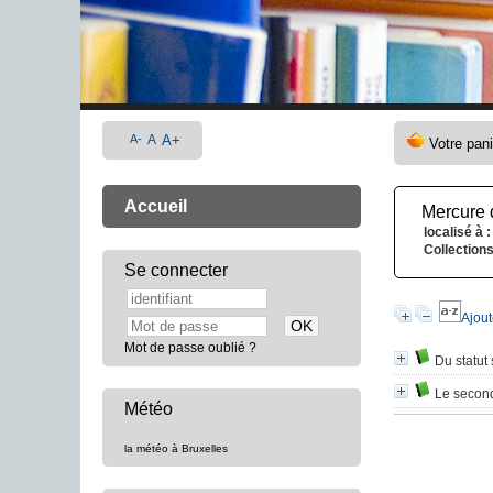
A-
A
A+
Accueil
Mercure 
localisé à :
Collections
Se connecter
Ajout
Mot de passe oublié ?
Du statut 
Le second
Météo
la météo à Bruxelles