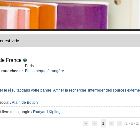
de France
Paris
 rattachées :
Bibliothèque étrangère
er le résultat dans votre panier
Affiner la recherche
Interroger des sources externe
social
/
Alain de Botton
 livre de la jungle
/
Rudyard Kipling
1
(1 - 2 / 2)