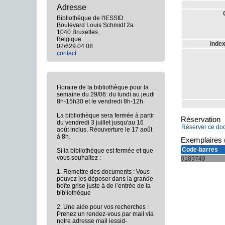
Adresse
Bibliothèque de l'IESSID
Boulevard Louis Schmidt 2a
1040 Bruxelles
Belgique
Index
02/629.04.08
contact
Horaire de la bibliothèque pour la
semaine du 29/06: du lundi au jeudi
8h-15h30 et le vendredi 8h-12h
La bibliothèque sera fermée à partir
Réservation
du vendredi 3 juillet jusqu'au 16
Réserver ce do
août inclus. Réouverture le 17 août
à 8h.
Exemplaires 
Code-barres
Si la bibliothèque est fermée et que
vous souhaitez :
0189749
1. Remettre des documents : Vous
pouvez les déposer dans la grande
boîte grise juste à de l’entrée de la
bibliothèque
2. Une aide pour vos recherches :
Prenez un rendez-vous par mail via
notre adresse mail iessid-