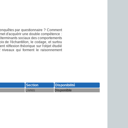
s enquêtes par questionnaire ? Comment
rmet d'acquérir une double compétence :
s déterminants sociaux des comportements
oix de l'échantillon, le codage, et surtou
nt réflexion théorique sur l'objet étudié
 2 niveaux qui forment le raisonnement
Section
Disponibilité
Livres
Disponible