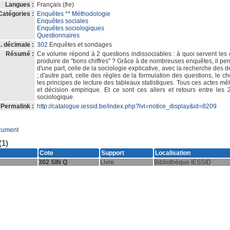
Langues :
Français (
fre
)
Catégories :
Enquêtes ** Méthodologie
Enquêtes sociales
Enquêtes sociologiques
Questionnaires
. décimale :
302
Enquêtes et sondages
Résumé :
Ce volume répond à 2 questions indissociables : à quoi servent le
produire de "bons chiffres" ? Grâce à de nombreuses enquêtes, il pe
d'une part, celle de la sociologie explicative, avec la recherche de
; d'autre part, celle des règles de la formulation des questions, le ch
les principes de lecture des tableaux statistiques. Tous ces actes mêle
et décision empirique. Et ce sont ces allers et retours entre les
sociologique.
Permalink :
http://catalogue.iessid.be/index.php?lvl=notice_display&id=8209
cument
(1)
Cote
Support
Localisation
302 SIN Q
Livre
Bibliothèque IESSID