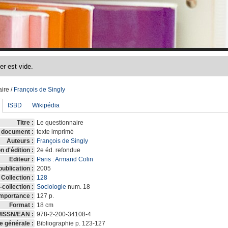
aire
/
François de Singly
ISBD
Wikipédia
Titre :
Le questionnaire
 document :
texte imprimé
Auteurs :
François de Singly
n d'édition :
2e éd. refondue
Editeur :
Paris : Armand Colin
ublication :
2005
Collection :
128
collection :
Sociologie
num. 18
mportance :
127 p.
Format :
18 cm
/ISSN/EAN :
978-2-200-34108-4
e générale :
Bibliographie p. 123-127