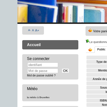
A-
A
A+
Le questionn
Accueil
Public
Se connecter
Type de
Mentio
Mot de passe oublié ?
Année de p
Sous-
Météo
I
la météo à Bruxelles
ISBN
Not