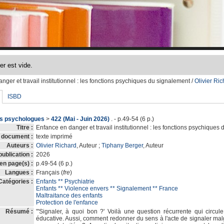
ger et travail institutionnel
: les fonctions psychiques du signalement
/
Olivier Ric
ISBD
es psychologues
>
422 (Mai - Juin 2026)
. - p.49-54 (6 p.)
Titre :
Enfance en danger et travail institutionnel : les fonctions psychiques
 document :
texte imprimé
Auteurs :
Olivier Richard
, Auteur ;
Tiphany Berger
, Auteur
ublication :
2026
 en page(s) :
p.49-54 (6 p.)
Langues :
Français (
fre
)
Catégories :
Enfants ** Psychiatrie
Enfants ** Violence envers ** Signalement ** France
Maltraitance des enfants
Protection de l'enfance
Résumé :
"'Signaler, à quoi bon ?' Voilà une question récurrente qui circul
éducative. Aussi, comment redonner du sens à l'acte de signaler mal