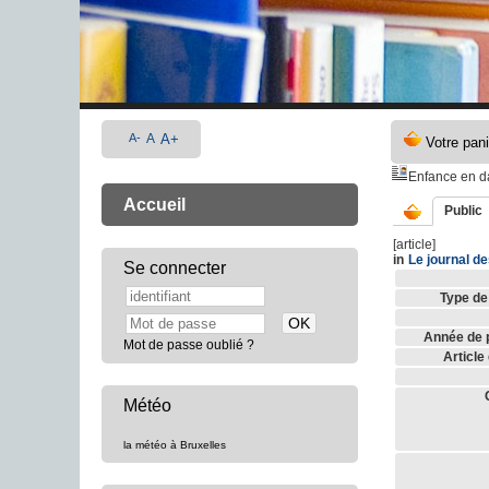
A-
A
A+
Enfance en dan
Accueil
Public
[article]
in
Le journal d
Se connecter
Type de
Année de p
Mot de passe oublié ?
Article
Météo
la météo à Bruxelles