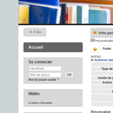
A-
A
A+
Procrastinati
Accueil
Public
[article]
in
Sciences hu
Se connecter
Type de
Année de p
Mot de passe oublié ?
Article
Météo
la météo à Bruxelles
Réservation