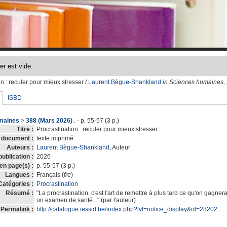
on
: reculer pour mieux stresser
/
Laurent Bègue-Shankland
in Sciences humaines,
ISBD
maines
>
388 (Mars 2026)
. - p. 55-57 (3 p.)
Titre :
Procrastination : reculer pour mieux stresser
 document :
texte imprimé
Auteurs :
Laurent Bègue-Shankland
, Auteur
ublication :
2026
 en page(s) :
p. 55-57 (3 p.)
Langues :
Français (
fre
)
Catégories :
Procrastination
Résumé :
"La procrastination, c'est l'art de remettre à plus tard ce qu'on gagnerai
un examen de santé..." (par l'auteur)
Permalink :
http://catalogue.iessid.be/index.php?lvl=notice_display&id=28202