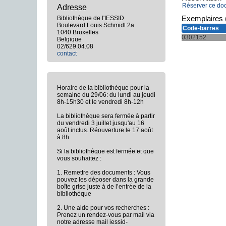
Réserver ce do
Adresse
Exemplaires 
Bibliothèque de l'IESSID
Boulevard Louis Schmidt 2a
Code-barres
1040 Bruxelles
0302152
Belgique
02/629.04.08
contact
Horaire de la bibliothèque pour la
semaine du 29/06: du lundi au jeudi
8h-15h30 et le vendredi 8h-12h
La bibliothèque sera fermée à partir
du vendredi 3 juillet jusqu'au 16
août inclus. Réouverture le 17 août
à 8h.
Si la bibliothèque est fermée et que
vous souhaitez :
1. Remettre des documents : Vous
pouvez les déposer dans la grande
boîte grise juste à de l’entrée de la
bibliothèque
2. Une aide pour vos recherches :
Prenez un rendez-vous par mail via
notre adresse mail iessid-