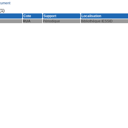
cument
(1)
Cote
Support
Localisation
RUA
Périodique
Bibliothèque IESSID