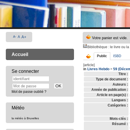
A-
A
A+
Bibliothèque
: le livre ou l
Accueil
Public
ISBD
[article]
in
Livres Hebdo
>
59 (Décem
Se connecter
Titre :
Type de document :
Auteurs :
Année de publication :
Mot de passe oublié ?
Article en page(s) :
Langues :
Catégories :
Météo
la météo à Bruxelles
Mots-clés :
Résumé :