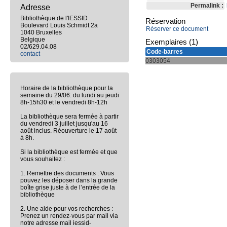
Permalink :
Adresse
Bibliothèque de l'IESSID
Réservation
Boulevard Louis Schmidt 2a
Réserver ce document
1040 Bruxelles
Belgique
Exemplaires (1)
02/629.04.08
Code-barres
contact
0303054
Horaire de la bibliothèque pour la
semaine du 29/06: du lundi au jeudi
8h-15h30 et le vendredi 8h-12h
La bibliothèque sera fermée à partir
du vendredi 3 juillet jusqu'au 16
août inclus. Réouverture le 17 août
à 8h.
Si la bibliothèque est fermée et que
vous souhaitez :
1. Remettre des documents : Vous
pouvez les déposer dans la grande
boîte grise juste à de l’entrée de la
bibliothèque
2. Une aide pour vos recherches :
Prenez un rendez-vous par mail via
notre adresse mail iessid-