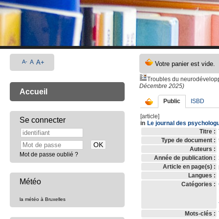
A-
A
A+
Troubles du neurodévelo
Décembre 2025)
Accueil
Public
ISBD
[article]
Se connecter
in
Le journal des psycholog
Titre :
Type de document :
Auteurs :
Mot de passe oublié ?
Année de publication :
Article en page(s) :
Langues :
Météo
Catégories :
la météo à Bruxelles
Mots-clés :