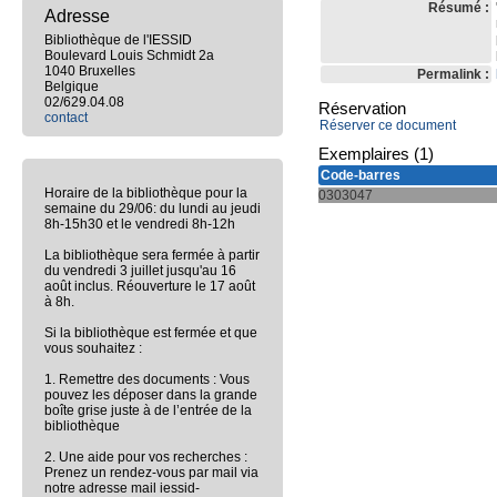
Résumé :
Adresse
Bibliothèque de l'IESSID
Boulevard Louis Schmidt 2a
1040 Bruxelles
Permalink :
Belgique
02/629.04.08
Réservation
contact
Réserver ce document
Exemplaires (1)
Code-barres
Horaire de la bibliothèque pour la
0303047
semaine du 29/06: du lundi au jeudi
8h-15h30 et le vendredi 8h-12h
La bibliothèque sera fermée à partir
du vendredi 3 juillet jusqu'au 16
août inclus. Réouverture le 17 août
à 8h.
Si la bibliothèque est fermée et que
vous souhaitez :
1. Remettre des documents : Vous
pouvez les déposer dans la grande
boîte grise juste à de l’entrée de la
bibliothèque
2. Une aide pour vos recherches :
Prenez un rendez-vous par mail via
notre adresse mail iessid-