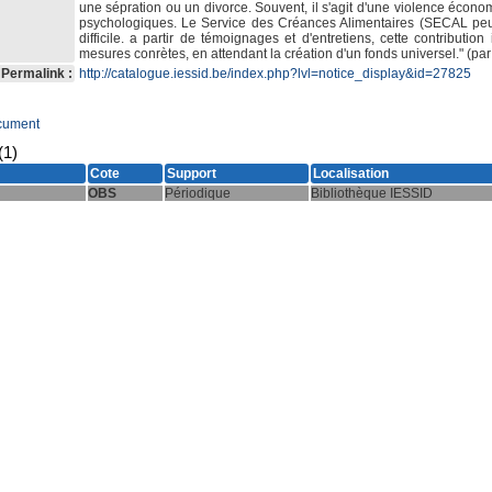
une sépration ou un divorce. Souvent, il s'agit d'une violence écon
psychologiques. Le Service des Créances Alimentaires (SECAL peut
difficile. a partir de témoignages et d'entretiens, cette contributi
mesures conrètes, en attendant la création d'un fonds universel." (par 
Permalink :
http://catalogue.iessid.be/index.php?lvl=notice_display&id=27825
cument
(1)
Cote
Support
Localisation
OBS
Périodique
Bibliothèque IESSID