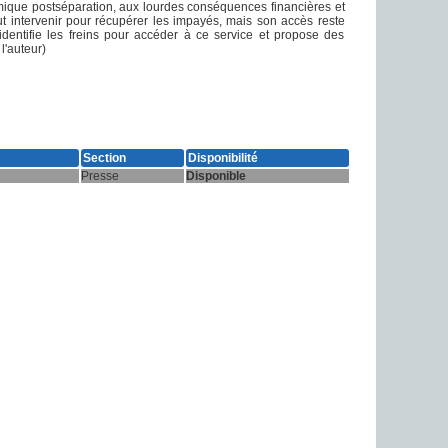
omique postséparation, aux lourdes conséquences financières et
 intervenir pour récupérer les impayés, mais son accès reste
on identifie les freins pour accéder à ce service et propose des
l'auteur)
Section
Disponibilité
Presse
Disponible