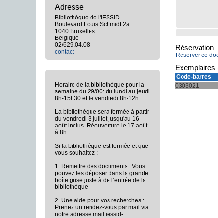
Adresse
Bibliothèque de l'IESSID
Boulevard Louis Schmidt 2a
1040 Bruxelles
Belgique
02/629.04.08
Réservation
contact
Réserver ce do
Exemplaires 
Code-barres
Horaire de la bibliothèque pour la
0303021
semaine du 29/06: du lundi au jeudi
8h-15h30 et le vendredi 8h-12h
La bibliothèque sera fermée à partir
du vendredi 3 juillet jusqu'au 16
août inclus. Réouverture le 17 août
à 8h.
Si la bibliothèque est fermée et que
vous souhaitez :
1. Remettre des documents : Vous
pouvez les déposer dans la grande
boîte grise juste à de l’entrée de la
bibliothèque
2. Une aide pour vos recherches :
Prenez un rendez-vous par mail via
notre adresse mail iessid-