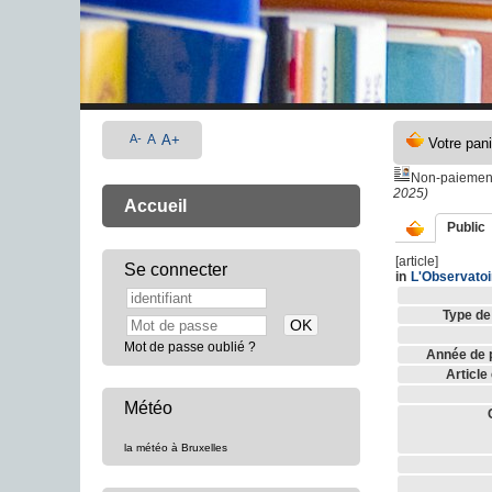
A-
A
A+
Non-paiement 
2025)
Accueil
Public
[article]
Se connecter
in
L'Observatoi
Type de
Mot de passe oublié ?
Année de p
Article
Météo
la météo à Bruxelles