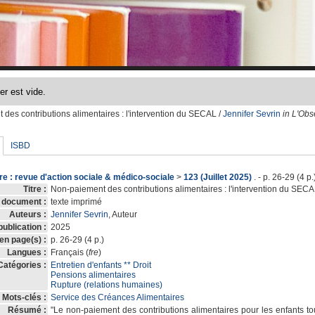
des contributions alimentaires
: l'intervention du SECAL
/
Jennifer Sevrin
in L'Obs
ISBD
re : revue d'action sociale & médico-sociale
>
123 (Juillet 2025)
. - p. 26-29 (4 p.
Titre :
Non-paiement des contributions alimentaires : l'intervention du SECA
 document :
texte imprimé
Auteurs :
Jennifer Sevrin
, Auteur
ublication :
2025
 en page(s) :
p. 26-29 (4 p.)
Langues :
Français (
fre
)
Catégories :
Entretien d'enfants ** Droit
Pensions alimentaires
Rupture (relations humaines)
Mots-clés :
Service des Créances Alimentaires
Résumé :
"Le non-paiement des contributions alimentaires pour les enfants to