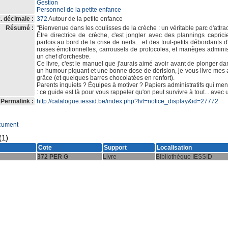
Gestion
Personnel de la petite enfance
. décimale :
372
Autour de la petite enfance
Résumé :
"Bienvenue dans les coulisses de la crèche : un véritable parc d'attrac
Être directrice de crèche, c'est jongler avec des plannings capric
parfois au bord de la crise de nerfs... et des tout-petits débordants
russes émotionnelles, carrousels de protocoles, et manèges administr
un chef d'orchestre.
Ce livre, c'est le manuel que j'aurais aimé avoir avant de plonger d
un humour piquant et une bonne dose de dérision, je vous livre mes
grâce (et quelques barres chocolatées en renfort).
Parents inquiets ? Équipes à motiver ? Papiers administratifs qui me
: ce guide est là pour vous rappeler qu'on peut survivre à tout... avec 
Permalink :
http://catalogue.iessid.be/index.php?lvl=notice_display&id=27772
cument
(1)
Cote
Support
Localisation
372 PER G
Livre
Bibliothèque IESSID