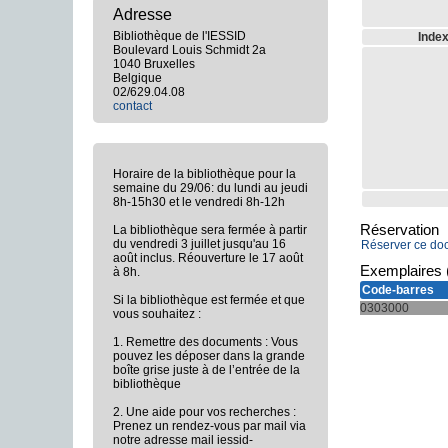
Adresse
Bibliothèque de l'IESSID
Index
Boulevard Louis Schmidt 2a
1040 Bruxelles
Belgique
02/629.04.08
contact
Horaire de la bibliothèque pour la
semaine du 29/06: du lundi au jeudi
8h-15h30 et le vendredi 8h-12h
Réservation
La bibliothèque sera fermée à partir
du vendredi 3 juillet jusqu'au 16
Réserver ce do
août inclus. Réouverture le 17 août
Exemplaires 
à 8h.
Code-barres
Si la bibliothèque est fermée et que
0303000
vous souhaitez :
1. Remettre des documents : Vous
pouvez les déposer dans la grande
boîte grise juste à de l’entrée de la
bibliothèque
2. Une aide pour vos recherches :
Prenez un rendez-vous par mail via
notre adresse mail iessid-