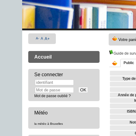
A-
A
A+
Guide de surv
Accueil
Public
Se connecter
Type de
Année de p
Mot de passe oublié ?
I
ISBN
Météo
Not
la météo à Bruxelles