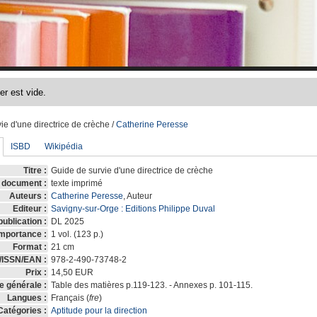
ie d'une directrice de crèche
/
Catherine Peresse
ISBD
Wikipédia
Titre :
Guide de survie d'une directrice de crèche
 document :
texte imprimé
Auteurs :
Catherine Peresse
, Auteur
Editeur :
Savigny-sur-Orge : Editions Philippe Duval
ublication :
DL 2025
mportance :
1 vol. (123 p.)
Format :
21 cm
/ISSN/EAN :
978-2-490-73748-2
Prix :
14,50 EUR
e générale :
Table des matières p.119-123. - Annexes p. 101-115.
Langues :
Français (
fre
)
Catégories :
Aptitude pour la direction