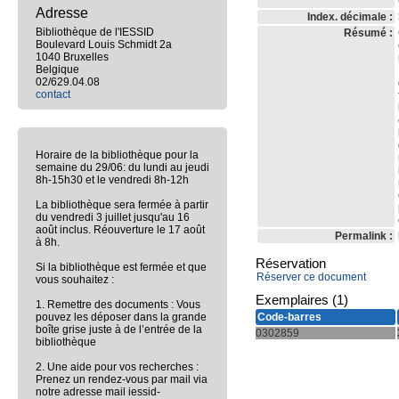
Adresse
Index. décimale :
Bibliothèque de l'IESSID
Résumé :
Boulevard Louis Schmidt 2a
1040 Bruxelles
Belgique
02/629.04.08
contact
Horaire de la bibliothèque pour la
semaine du 29/06: du lundi au jeudi
8h-15h30 et le vendredi 8h-12h
La bibliothèque sera fermée à partir
du vendredi 3 juillet jusqu'au 16
août inclus. Réouverture le 17 août
Permalink :
à 8h.
Réservation
Si la bibliothèque est fermée et que
Réserver ce document
vous souhaitez :
Exemplaires (1)
1. Remettre des documents : Vous
pouvez les déposer dans la grande
Code-barres
boîte grise juste à de l’entrée de la
0302859
bibliothèque
2. Une aide pour vos recherches :
Prenez un rendez-vous par mail via
notre adresse mail iessid-