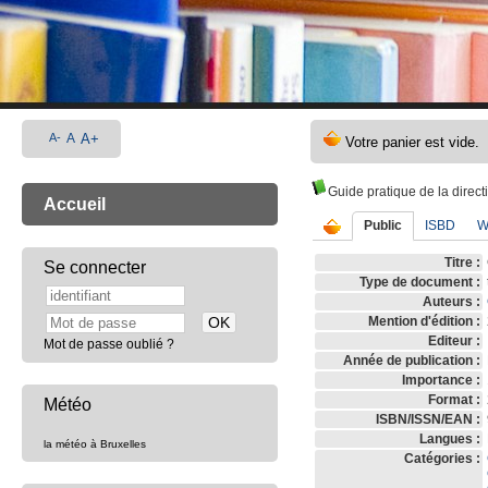
A-
A
A+
Guide pratique de la direc
Accueil
Public
ISBD
W
Titre :
Se connecter
Type de document :
Auteurs :
Mention d'édition :
Editeur :
Mot de passe oublié ?
Année de publication :
Importance :
Format :
Météo
ISBN/ISSN/EAN :
Langues :
la météo à Bruxelles
Catégories :