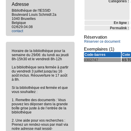
Catégories :
Adresse
Bibliothèque de l'IESSID
Boulevard Louis Schmidt 2a
1040 Bruxelles
Belgique
En ligne :
02/629.04.08
Permalink :
contact
Réservation
Réserver ce document
Exemplaires (1)
Horaire de la bibliothèque pour la
Code-barres
Cote
semaine du 29/06: du lundi au jeudi
8h-15h30 et le vendredi 8h-12h
0302747
AS TO
La bibliothèque sera fermée à partir
du vendredi 3 juillet jusqu'au 16
août inclus. Réouverture le 17 août
à 8h.
Si la bibliothèque est fermée et que
vous souhaitez :
1. Remettre des documents : Vous
pouvez les déposer dans la grande
boîte grise juste à de l’entrée de la
bibliothèque
2. Une aide pour vos recherches :
Prenez un rendez-vous par mail via
notre adresse mail iessid-