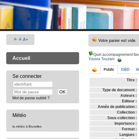
A-
A
A+
Quel accompagnement favor
Accueil
Yousra Touzani
Public
ISBD
W
Se connecter
Titre :
Type de document :
Auteurs :
Mot de passe oublié ?
Editeur :
Année de publication :
Collection :
Météo
Sous-collection :
Importance :
la météo à Bruxelles
Format :
Langues :