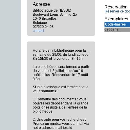
Adresse
Réservation
Bibliothèque de l'IESSID
Réserver ce do
Boulevard Louis Schmidt 2a
Exemplaires 
1040 Bruxelles
Belgique
Code-barres
02/629.04.08
0302843
contact
Horaire de la bibliothèque pour la
semaine du 29/06: du lundi au jeudi
8h-15h30 et le vendredi 8h-12h
La bibliothèque sera fermée à partir
du vendredi 3 juillet jusqu'au 16
août inclus. Réouverture le 17 août
à 8h.
Si la bibliothèque est fermée et que
vous souhaitez :
1. Remettre des documents : Vous
pouvez les déposer dans la grande
boîte grise juste à de l’entrée de la
bibliothèque
2. Une aide pour vos recherches :
Prenez un rendez-vous par mail via
notre adresse mail iessid-