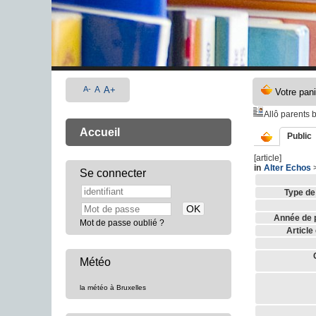
A-
A
A+
Allô parents 
Accueil
Public
[article]
in
Alter Echos
Se connecter
Type de
Année de p
Mot de passe oublié ?
Article
Météo
la météo à Bruxelles