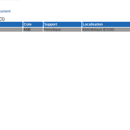
cument
(1)
Cote
Support
Localisation
AGE
Périodique
Bibliothèque IESSID