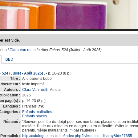
bobo
/
Clara Van reeth
in Alter Echos, 524 (Juillet - Août 2025)
ISBD
>
524 (Juillet - Août 2025)
. - p. 16-23 (8 p.)
Titre :
Allô parents bobo
 document :
texte imprimé
Auteurs :
Clara Van reeth
, Auteur
ublication :
2025
 en page(s) :
p. 16-23 (8 p.)
Langues :
Français (
fre
)
Catégories :
Enfants maltraités
Enfants placés
Résumé :
"Souvent pointée du doigt pour ses nombreux placements en institu
matière d'aide aux mineurs en danger ou en difficulté : éviter le recour
parents, même maltraitants..." (par l'auteure)
Permalink :
http://catalogue.iessid.be/index.php?lvl=notice_display&id=27655