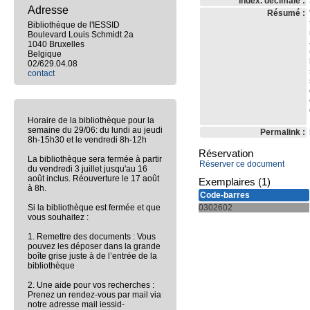
Index. décimale :
Adresse
Résumé :
Bibliothèque de l'IESSID
Boulevard Louis Schmidt 2a
1040 Bruxelles
Belgique
02/629.04.08
contact
Horaire de la bibliothèque pour la
semaine du 29/06: du lundi au jeudi
Permalink :
8h-15h30 et le vendredi 8h-12h
Réservation
La bibliothèque sera fermée à partir
Réserver ce document
du vendredi 3 juillet jusqu'au 16
août inclus. Réouverture le 17 août
Exemplaires (1)
à 8h.
Code-barres
Si la bibliothèque est fermée et que
0302602
vous souhaitez :
1. Remettre des documents : Vous
pouvez les déposer dans la grande
boîte grise juste à de l’entrée de la
bibliothèque
2. Une aide pour vos recherches :
Prenez un rendez-vous par mail via
notre adresse mail iessid-