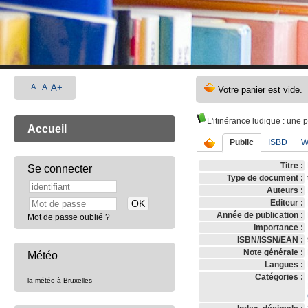
A-
A
A+
L'itinérance ludique
: une 
Accueil
Public
ISBD
W
Titre :
Se connecter
Type de document :
Auteurs :
Editeur :
Année de publication :
Mot de passe oublié ?
Importance :
ISBN/ISSN/EAN :
Note générale :
Météo
Langues :
Catégories :
la météo à Bruxelles