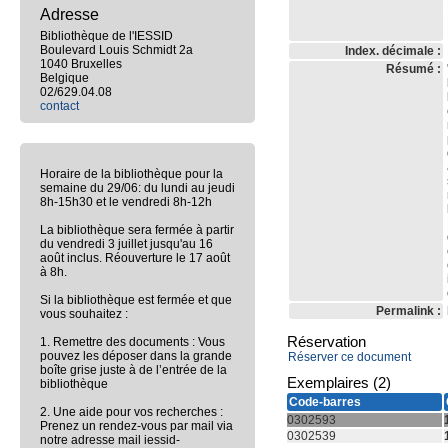
Adresse
Bibliothèque de l'IESSID
Boulevard Louis Schmidt 2a
Index. décimale :
1040 Bruxelles
Résumé :
Belgique
02/629.04.08
contact
Horaire de la bibliothèque pour la
semaine du 29/06: du lundi au jeudi
8h-15h30 et le vendredi 8h-12h
La bibliothèque sera fermée à partir
du vendredi 3 juillet jusqu'au 16
août inclus. Réouverture le 17 août
à 8h.
Si la bibliothèque est fermée et que
Permalink :
vous souhaitez :
Réservation
1. Remettre des documents : Vous
pouvez les déposer dans la grande
Réserver ce document
boîte grise juste à de l’entrée de la
Exemplaires (2)
bibliothèque
Code-barres
2. Une aide pour vos recherches :
0302593
Prenez un rendez-vous par mail via
0302539
notre adresse mail iessid-