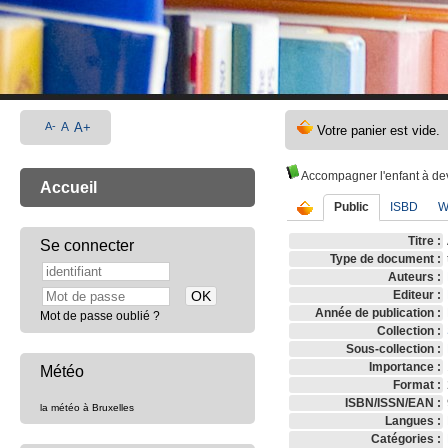
A-
A
A+
Accompagner l'enfant à de
Accueil
Public
ISBD
W
Titre :
Se connecter
Type de document :
Auteurs :
Editeur :
Année de publication :
Mot de passe oublié ?
Collection :
Sous-collection :
Importance :
Météo
Format :
ISBN/ISSN/EAN :
la météo à Bruxelles
Langues :
Catégories :