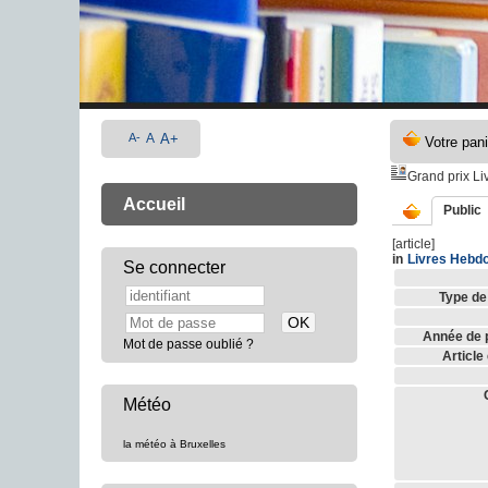
A-
A
A+
Grand prix L
Accueil
Public
[article]
in
Livres Hebd
Se connecter
Type de
Année de p
Mot de passe oublié ?
Article
Météo
la météo à Bruxelles