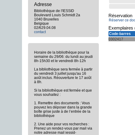
Adresse
Bibliothèque de l'IESSID
Boulevard Louis Schmidt 2a
Réservation
1040 Bruxelles
Réserver ce do
Belgique
Exemplaires 
02/629.04.08
contact
Code-barres
0302417
Horaire de la bibliothèque pour la
semaine du 29/06: du lundi au jeudi
8h-15h30 et le vendredi 8h-12h
La bibliothèque sera fermée à partir
du vendredi 3 juillet jusqu'au 16
août inclus. Réouverture le 17 août
à 8h.
Si la bibliothèque est fermée et que
vous souhaitez :
1. Remettre des documents : Vous
pouvez les déposer dans la grande
boîte grise juste à de l’entrée de la
bibliothèque
2. Une aide pour vos recherches :
Prenez un rendez-vous par mail via
notre adresse mail iessid-