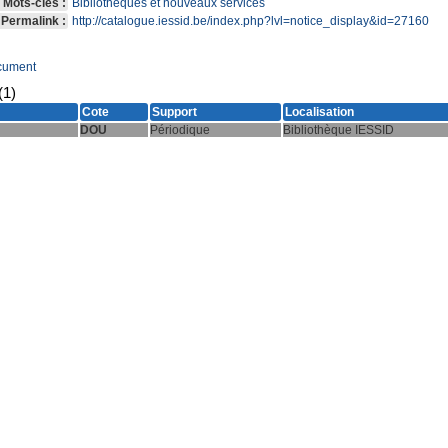
Mots-clés :
Bibliothèques et nouveaux services
Permalink :
http://catalogue.iessid.be/index.php?lvl=notice_display&id=27160
cument
(1)
Cote
Support
Localisation
DOU
Périodique
Bibliothèque IESSID