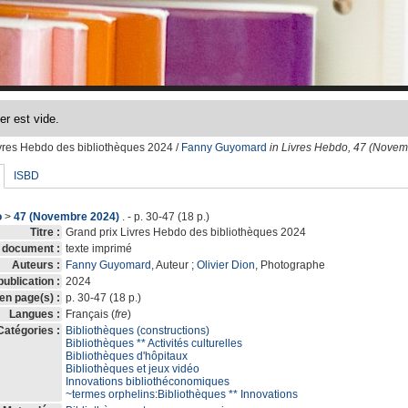
ivres Hebdo des bibliothèques 2024
/
Fanny Guyomard
in Livres Hebdo, 47 (Novem
ISBD
o
>
47 (Novembre 2024)
. - p. 30-47 (18 p.)
Titre :
Grand prix Livres Hebdo des bibliothèques 2024
 document :
texte imprimé
Auteurs :
Fanny Guyomard
, Auteur ;
Olivier Dion
, Photographe
ublication :
2024
 en page(s) :
p. 30-47 (18 p.)
Langues :
Français (
fre
)
Catégories :
Bibliothèques (constructions)
Bibliothèques ** Activités culturelles
Bibliothèques d'hôpitaux
Bibliothèques et jeux vidéo
Innovations bibliothéconomiques
~termes orphelins:Bibliothèques ** Innovations