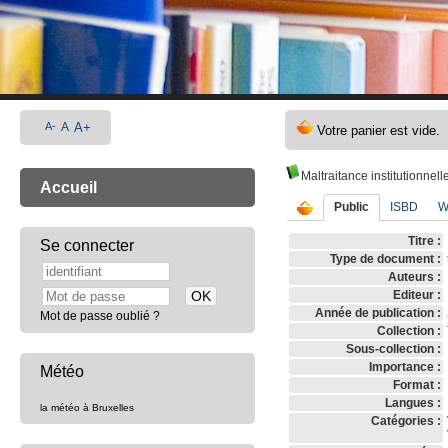
A-
A
A+
Maltraitance institutionnel
Accueil
Public
ISBD
W
Titre :
Se connecter
Type de document :
Auteurs :
Editeur :
Année de publication :
Mot de passe oublié ?
Collection :
Sous-collection :
Importance :
Météo
Format :
Langues :
la météo à Bruxelles
Catégories :