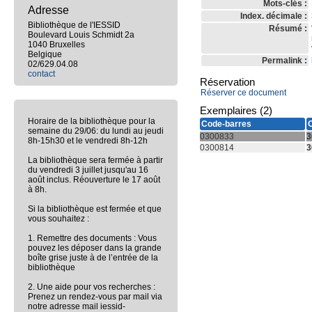
Mots-clés :
Adresse
Index. décimale :
Bibliothèque de l'IESSID
Résumé :
Boulevard Louis Schmidt 2a
1040 Bruxelles
Belgique
Permalink :
02/629.04.08
contact
Réservation
Réserver ce document
Exemplaires (2)
Horaire de la bibliothèque pour la
Code-barres
semaine du 29/06: du lundi au jeudi
0300833
3
8h-15h30 et le vendredi 8h-12h
0300814
3
La bibliothèque sera fermée à partir
du vendredi 3 juillet jusqu'au 16
août inclus. Réouverture le 17 août
à 8h.
Si la bibliothèque est fermée et que
vous souhaitez :
1. Remettre des documents : Vous
pouvez les déposer dans la grande
boîte grise juste à de l’entrée de la
bibliothèque
2. Une aide pour vos recherches :
Prenez un rendez-vous par mail via
notre adresse mail iessid-