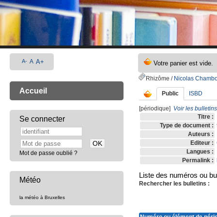
A-
A
A+
Rhizôme
/
Nicolas Chamb
Accueil
Public
ISBD
[périodique]
Voir les bulletin
Titre :
Se connecter
Type de document :
Auteurs :
Editeur :
Langues :
Mot de passe oublié ?
Permalink :
Liste des numéros ou bull
Météo
Rechercher les bulletins :
la météo à Bruxelles