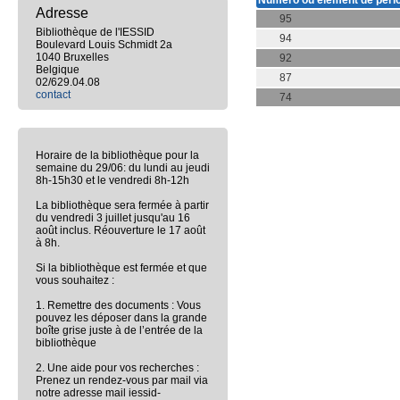
Numéro ou élément de péri
Adresse
95
Bibliothèque de l'IESSID
94
Boulevard Louis Schmidt 2a
1040 Bruxelles
92
Belgique
87
02/629.04.08
contact
74
Horaire de la bibliothèque pour la
semaine du 29/06: du lundi au jeudi
8h-15h30 et le vendredi 8h-12h
La bibliothèque sera fermée à partir
du vendredi 3 juillet jusqu'au 16
août inclus. Réouverture le 17 août
à 8h.
Si la bibliothèque est fermée et que
vous souhaitez :
1. Remettre des documents : Vous
pouvez les déposer dans la grande
boîte grise juste à de l’entrée de la
bibliothèque
2. Une aide pour vos recherches :
Prenez un rendez-vous par mail via
notre adresse mail iessid-