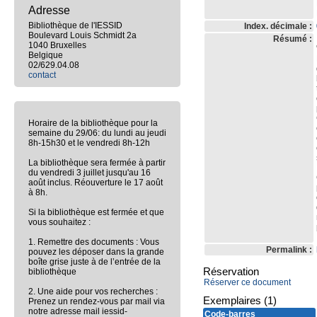
Adresse
Bibliothèque de l'IESSID
Index. décimale :
Boulevard Louis Schmidt 2a
Résumé :
1040 Bruxelles
Belgique
02/629.04.08
contact
Horaire de la bibliothèque pour la
semaine du 29/06: du lundi au jeudi
8h-15h30 et le vendredi 8h-12h
La bibliothèque sera fermée à partir
du vendredi 3 juillet jusqu'au 16
août inclus. Réouverture le 17 août
à 8h.
Si la bibliothèque est fermée et que
vous souhaitez :
1. Remettre des documents : Vous
Permalink :
pouvez les déposer dans la grande
boîte grise juste à de l’entrée de la
Réservation
bibliothèque
Réserver ce document
2. Une aide pour vos recherches :
Exemplaires (1)
Prenez un rendez-vous par mail via
notre adresse mail iessid-
Code-barres