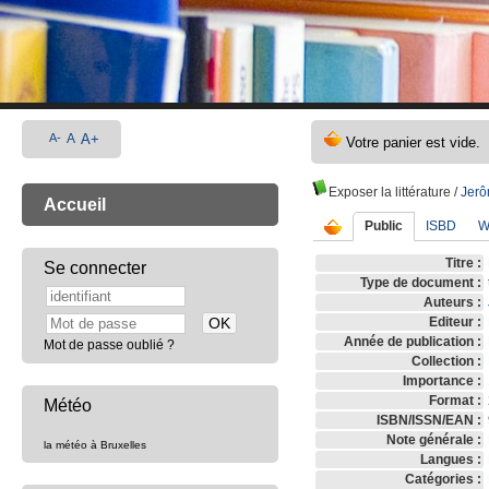
A-
A
A+
Exposer la littérature
/
Jerô
Accueil
Public
ISBD
W
Titre :
Se connecter
Type de document :
Auteurs :
Editeur :
Année de publication :
Mot de passe oublié ?
Collection :
Importance :
Format :
Météo
ISBN/ISSN/EAN :
Note générale :
la météo à Bruxelles
Langues :
Catégories :