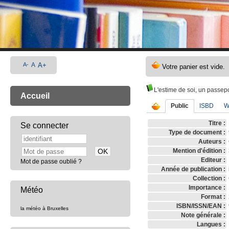
A-
A
A+
L'estime de soi, un passepo
Accueil
Public
ISBD
W
Titre :
Se connecter
Type de document :
Auteurs :
Mention d'édition :
Editeur :
Mot de passe oublié ?
Année de publication :
Collection :
Importance :
Météo
Format :
ISBN/ISSN/EAN :
la météo à Bruxelles
Note générale :
Langues :