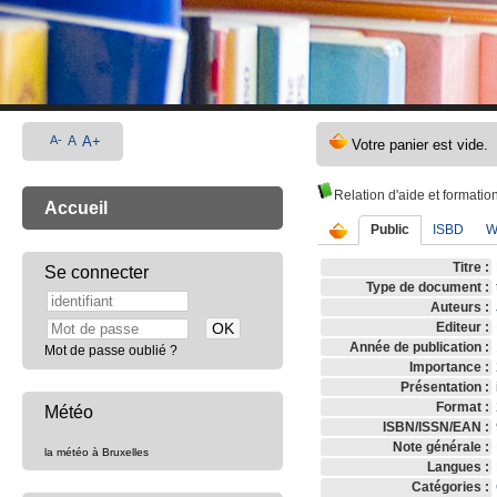
A-
A
A+
Relation d'aide et formation
Accueil
Public
ISBD
W
Titre :
Se connecter
Type de document :
Auteurs :
Editeur :
Année de publication :
Mot de passe oublié ?
Importance :
Présentation :
Format :
Météo
ISBN/ISSN/EAN :
Note générale :
la météo à Bruxelles
Langues :
Catégories :