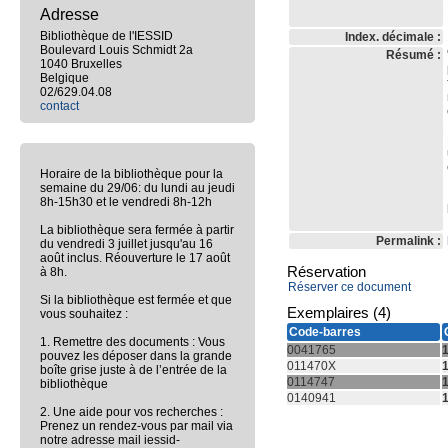
Adresse
Bibliothèque de l'IESSID
Index. décimale :
Boulevard Louis Schmidt 2a
Résumé :
1040 Bruxelles
Belgique
02/629.04.08
contact
Horaire de la bibliothèque pour la
semaine du 29/06: du lundi au jeudi
8h-15h30 et le vendredi 8h-12h
La bibliothèque sera fermée à partir
Permalink :
du vendredi 3 juillet jusqu'au 16
août inclus. Réouverture le 17 août
Réservation
à 8h.
Réserver ce document
Si la bibliothèque est fermée et que
Exemplaires (4)
vous souhaitez :
Code-barres
1. Remettre des documents : Vous
0041765
pouvez les déposer dans la grande
011470X
boîte grise juste à de l’entrée de la
0114747
bibliothèque
0140941
2. Une aide pour vos recherches :
Prenez un rendez-vous par mail via
notre adresse mail iessid-