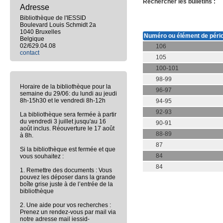
Rechercher les bulletins :
Adresse
Bibliothèque de l'IESSID
Boulevard Louis Schmidt 2a
1040 Bruxelles
Numéro ou élément de péri
Belgique
02/629.04.08
106
contact
105
100-101
98-99
Horaire de la bibliothèque pour la
96-97
semaine du 29/06: du lundi au jeudi
8h-15h30 et le vendredi 8h-12h
94-95
92-93
La bibliothèque sera fermée à partir
du vendredi 3 juillet jusqu'au 16
90-91
août inclus. Réouverture le 17 août
88-89
à 8h.
87
Si la bibliothèque est fermée et que
84
vous souhaitez :
84
1. Remettre des documents : Vous
pouvez les déposer dans la grande
boîte grise juste à de l’entrée de la
bibliothèque
2. Une aide pour vos recherches :
Prenez un rendez-vous par mail via
notre adresse mail iessid-