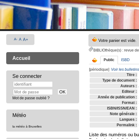
A-
A
A+
BIBLIOthèque(s)
: revue de
Accueil
Public
ISBD
[périodique]
Voir les bulletin
Titre :
Se connecter
Type de document :
Auteurs :
Editeur :
Année de publication :
Mot de passe oublié ?
Format :
ISBN/ISSN/EAN :
Note générale :
Météo
Langues :
Permalink :
la météo à Bruxelles
Liste des numéros ou bull