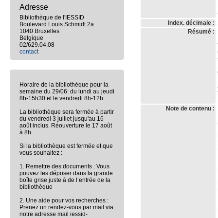
Adresse
Bibliothèque de l'IESSID
Index. décimale :
Boulevard Louis Schmidt 2a
1040 Bruxelles
Résumé :
Belgique
02/629.04.08
contact
Horaire de la bibliothèque pour la
semaine du 29/06: du lundi au jeudi
8h-15h30 et le vendredi 8h-12h
Note de contenu :
La bibliothèque sera fermée à partir
du vendredi 3 juillet jusqu'au 16
août inclus. Réouverture le 17 août
à 8h.
Si la bibliothèque est fermée et que
vous souhaitez :
1. Remettre des documents : Vous
pouvez les déposer dans la grande
boîte grise juste à de l’entrée de la
bibliothèque
2. Une aide pour vos recherches :
Prenez un rendez-vous par mail via
notre adresse mail iessid-