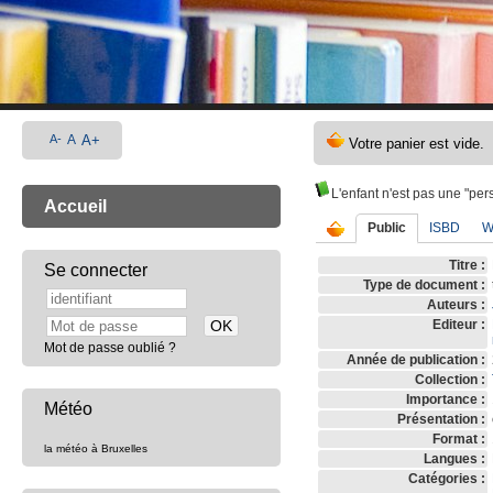
A-
A
A+
L'enfant n'est pas une "pe
Accueil
Public
ISBD
W
Titre :
Se connecter
Type de document :
Auteurs :
Editeur :
Mot de passe oublié ?
Année de publication :
Collection :
Importance :
Météo
Présentation :
Format :
la météo à Bruxelles
Langues :
Catégories :