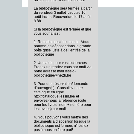
8h-15h30 et le vendredi 8h-12h
La bibliothèque sera fermée à partir
du vendredi 3 juillet jusqu'au 16
août inclus. Réouverture le 17 août
à 8h.
Si la bibliothèque est fermée et que
vous souhaitez :
1. Remettre des documents : Vous
pouvez les déposer dans la grande
boîte grise juste à de l’entrée de la
bibliothèque
2. Une aide pour vos recherches :
Prenez un rendez-vous par mail via
notre adresse mail iessid-
bibliotheque@he2b.be
3. Pour une réservation/demande
d’ouvrage(s) : Consultez notre
catalogue en ligne
http://catalogue.iessid.be/ et
envoyez-nous la référence (cote
pour les livres ; nom + numéro pour
les revues) par mail.
4. Nous pouvons vous mettre des
documents à disposition lorsque la
bibliothèque est fermée, n'hésitez
pas à nous en faire part!