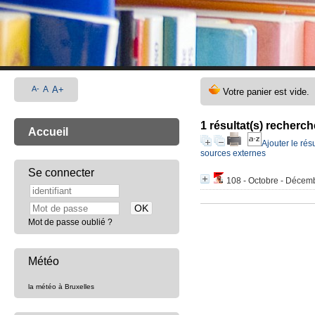
A-
A
A+
1 résultat(s) recherch
Accueil
Ajouter le rés
sources externes
Se connecter
108 - Octobre - Décembr
Mot de passe oublié ?
Météo
la météo à Bruxelles