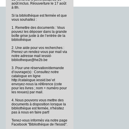
août inclus. Réouverture le 17 août
à 8h.
Si la bibliothèque est fermée et que
vous souhaitez :
1. Remettre des documents : Vous
pouvez les déposer dans la grande
boîte grise juste à de l’entrée de la
bibliothèque
2. Une aide pour vos recherches :
Prenez un rendez-vous par mail via
notre adresse mail iessid-
bibliotheque@he2b.be
3. Pour une réservation/demande
d’ouvrage(s) : Consultez notre
catalogue en ligne
http://catalogue.iessid.be/ et
envoyez-nous la référence (cote
pour les livres ; nom + numéro pour
les revues) par mail.
4. Nous pouvons vous mettre des
documents à disposition lorsque la
bibliothèque est fermée, n'hésitez
pas à nous en faire part!
Tenez-vous informés via notre page
Facebook "Bibliothèque de l'Iessid".