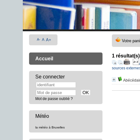
A-
A
A+
1 résultat(s
Accueil
sources externe
Se connecter
Abécédair
Mot de passe oublié ?
Météo
la météo à Bruxelles