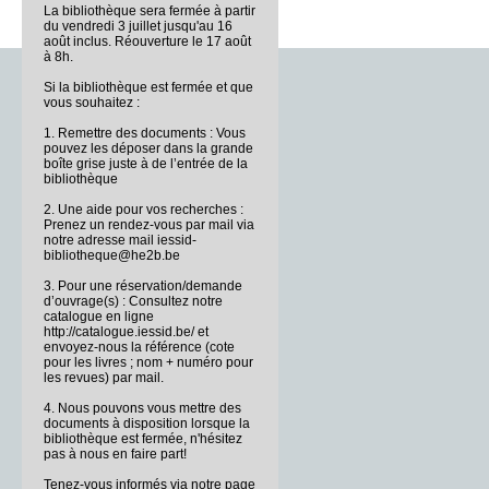
La bibliothèque sera fermée à partir
du vendredi 3 juillet jusqu'au 16
août inclus. Réouverture le 17 août
à 8h.
Si la bibliothèque est fermée et que
vous souhaitez :
1. Remettre des documents : Vous
pouvez les déposer dans la grande
boîte grise juste à de l’entrée de la
bibliothèque
2. Une aide pour vos recherches :
Prenez un rendez-vous par mail via
notre adresse mail iessid-
bibliotheque@he2b.be
3. Pour une réservation/demande
d’ouvrage(s) : Consultez notre
catalogue en ligne
http://catalogue.iessid.be/ et
envoyez-nous la référence (cote
pour les livres ; nom + numéro pour
les revues) par mail.
4. Nous pouvons vous mettre des
documents à disposition lorsque la
bibliothèque est fermée, n'hésitez
pas à nous en faire part!
Tenez-vous informés via notre page