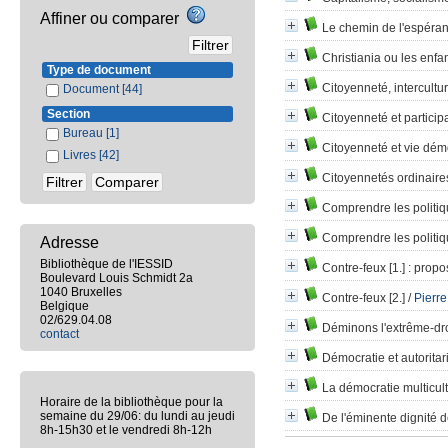
Affiner ou comparer
Le chemin de l'espéra
Christiania ou les enfan
Type de document
Citoyenneté, intercultur
Document
[44]
Section
Citoyenneté et particip
Bureau
[1]
Citoyenneté et vie dém
Livres
[42]
Citoyennetés ordinaire
Comprendre les politiq
Comprendre les politiq
Adresse
Bibliothèque de l'IESSID
Contre-feux [1.]
: propos
Boulevard Louis Schmidt 2a
1040 Bruxelles
Contre-feux [2.]
/
Pierr
Belgique
02/629.04.08
Déminons l'extrême-dro
contact
Démocratie et autorita
La démocratie multicult
Horaire de la bibliothèque pour la
semaine du 29/06: du lundi au jeudi
De l'éminente dignité 
8h-15h30 et le vendredi 8h-12h