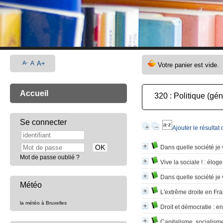
A-
A
A+
Accueil
320 : Politique (gén
Se connecter
Ajouter le résultat
Dans quelle société je 
Mot de passe oublié ?
Vive la sociale !
: éloge
Dans quelle société je 
Météo
L'extrême droite en Fr
la météo à Bruxelles
Droit et démocratie
: en
Capitalisme, socialism