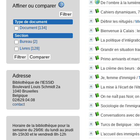
De l’ombre à la lumièr
Affiner ou comparer
Cahiers dynamiques, 7
Définir les réfugiés
/
Mi
Type de document
Document
[134]
Bienvenue à Calais
: l
Section
La politique d’intégrat
Bureau
[2]
Livres
[128]
Grandir en situation tra
Primo arrivants et marc
La crème des beurs
: d
Adresse
Je, femme d'immigré
/
Bibliothèque de l'IESSID
Boulevard Louis Schmidt 2a
La mise à l'écart de l'é
1040 Bruxelles
Belgique
On ne naît pas Noir, on
02/629.04.08
contact
Sociologie de l'immigra
Conversations avec de
Turcs de Belgique
: ide
Horaire de la bibliothèque pour la
semaine du 29/06: du lundi au jeudi
L'accueil des immigrés v
8h-15h30 et le vendredi 8h-12h