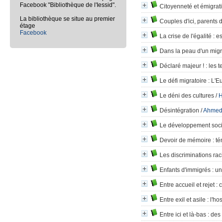
Facebook "Bibliothèque de l'Iessid".
Citoyenneté et émigrat
La bibliothèque se situe au premier
Couples d'ici, parents d
étage
Facebook
La crise de l'égalité
: es
Dans la peau d'un migr
Déclaré majeur !
: les 
Le défi migratoire
: L'E
Le déni des cultures
/
H
Désintégration
/
Ahmed
Le développement social
Devoir de mémoire
: t
Les discriminations rac
Enfants d'immigrés
: un
Entre accueil et rejet
: 
Entre exil et asile
: l'ho
Entre ici et là-bas
: des