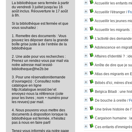
La bibliothèque sera fermée à partir
Accueillir les enfants m
du vendredi 3 juillet jusqu'au 16
août inclus. Réouverture le 17 août
Accueillir l'étranger
/
Fr
à 8h.
Accueillir les jeunes m
Si la bibliothèque est fermée et que
vous souhaitez :
Accueillir les migrants
:
1. Remettre des documents : Vous
L'activité des demandeu
pouvez les déposer dans la grande
boîte grise juste à de l’entrée de la
Adolescence en migrat
bibliothèque
Affaires d'identité ?
: id
2. Une aide pour vos recherches :
Prenez un rendez-vous par mail via
notre adresse mail iessid-
Arrête de dire que je s
bibliotheque@he2b.be
Atlas des migrants en 
3. Pour une réservation/demande
d’ouvrage(s) : Consultez notre
Bébés d'ici, mères d'exi
catalogue en ligne
http://catalogue.iessid.be/ et
Belgica Biladi
: une his
envoyez-nous la référence (cote
pour les livres ; nom + numéro pour
De bouche à oreille
/
F
les revues) par mail.
Une brève histoire de 
4. Nous pouvons vous mettre des
documents à disposition lorsque la
Cargaison humaine
: l
bibliothèque est fermée, n'hésitez
pas à nous en faire part!
Ces enfants d'immigrés
Tenez-vous informés via notre page