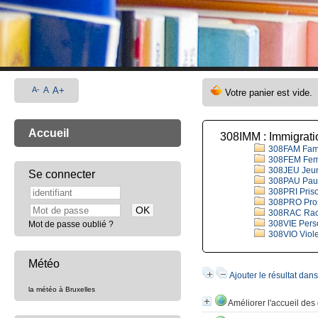
A-
A
A+
Accueil
308IMM : Immigratio
308FAM Fami
308FEM Fem
308JEU Jeune
Se connecter
308PAU Pauvr
308PRI Pris
308PRO Prost
308RAC Rac
308VIE Perso
Mot de passe oublié ?
308VIO Viole
Météo
Ajouter le résultat dan
la météo à Bruxelles
Améliorer l'accueil de