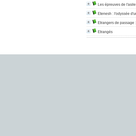
Les épreuves de l'asile
Etenesh
: l'odyssée d'
Etrangers de passage
:
Etrangés