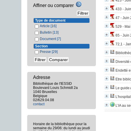
423 - Juil
Affiner ou comparer
433 - Jui
47 - Juin 
Type de document
Article
[16]
529 - Mai 
Bulletin
[13]
65 - Juin
Document
[7]
72,1 - Ja
Section
Presse
[29]
Bibliothè
Diversité 
Endetté e
Adresse
Etre bibl
Bibliothèque de l'IESSID
Boulevard Louis Schmidt 2a
Le guide 
1040 Bruxelles
Belgique
L'hospita
02/629.04.08
contact
L’IA au s
Horaire de la bibliothèque pour la
semaine du 29/06: du lundi au jeudi