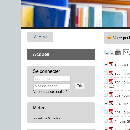
A-
A
A+
Accueil
106 - Mai
Se connecter
127 - Jui
301 - Juin
social)
Mot de passe oublié ?
389 - Juin
394 - Mai 
Météo
395 - Jui
la météo à Bruxelles
4 - Juin 