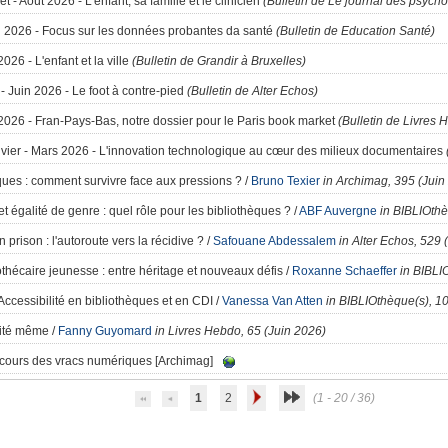
let - Août 2026 - L'enfant, sa famille et le clinicien
(Bulletin de Le journal des psych
n 2026 - Focus sur les données probantes da santé
(Bulletin de Education Santé)
2026 - L'enfant et la ville
(Bulletin de Grandir à Bruxelles)
- Juin 2026 - Le foot à contre-pied
(Bulletin de Alter Echos)
 2026 - Fran-Pays-Bas, notre dossier pour le Paris book market
(Bulletin de Livres 
nvier - Mars 2026 - L'innovation technologique au cœur des milieux documentaires
ques
: comment survivre face aux pressions ?
/
Bruno Texier
in Archimag, 395 (Juin
et égalité de genre
: quel rôle pour les bibliothèques ?
/
ABF Auvergne
in BIBLIOthè
n prison
: l'autoroute vers la récidive ?
/
Safouane Abdessalem
in Alter Echos, 529 
iothécaire jeunesse
: entre héritage et nouveaux défis
/
Roxanne Schaeffer
in BIBLI
Accessibilité en bibliothèques et en CDI
/
Vanessa Van Atten
in BIBLIOthèque(s), 1
lité même
/
Fanny Guyomard
in Livres Hebdo, 65 (Juin 2026)
ecours des vracs numériques [Archimag]
1
2
(1 - 20 / 36)