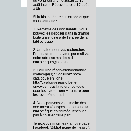
du vendredi 3 juillet jusqu'au 16
août inclus. Réouverture le 17 août
à 8h.
Si la bibliothèque est fermée et que
vous souhaitez :
1. Remettre des documents : Vous
pouvez les déposer dans la grande
boîte grise juste à de l’entrée de la
bibliothèque
2. Une aide pour vos recherches :
Prenez un rendez-vous par mail via
notre adresse mail iessid-
bibliotheque@he2b.be
3. Pour une réservation/demande
d’ouvrage(s) : Consultez notre
catalogue en ligne
http://catalogue.iessid.be/ et
envoyez-nous la référence (cote
pour les livres ; nom + numéro pour
les revues) par mail.
4. Nous pouvons vous mettre des
documents à disposition lorsque la
bibliothèque est fermée, n'hésitez
pas à nous en faire part!
Tenez-vous informés via notre page
Facebook "Bibliothèque de l'Iessid".