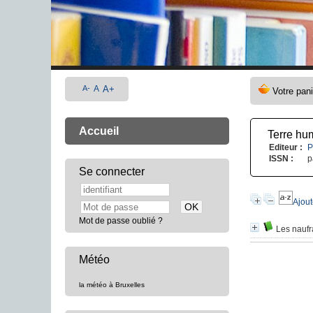
A-
A
A+
Accueil
Terre hu
Editeur :
P
ISSN :
p
Se connecter
Ajout
Mot de passe oublié ?
Les nauf
Météo
la météo à Bruxelles