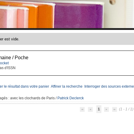
maine / Poche
ocket
as d'ISSN
er le résultat dans votre panier
Affiner la recherche
Interroger des sources externe
ragés
: avec les clochards de Paris
/
Patrick Declerck
1
(1 - 1 / 1)