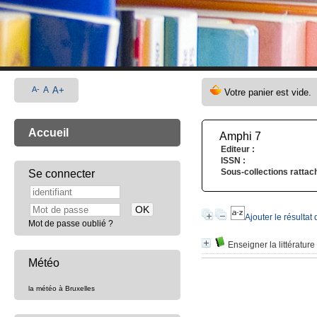
A-
A
A+
Accueil
Amphi 7
Editeur :
ISSN :
Sous-collections rattac
Se connecter
Ajouter le résultat
Mot de passe oublié ?
Enseigner la littératur
Météo
la météo à Bruxelles