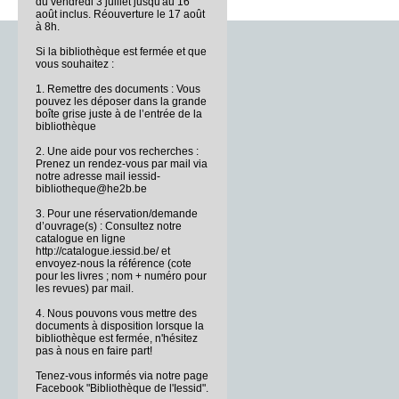
du vendredi 3 juillet jusqu'au 16
août inclus. Réouverture le 17 août
à 8h.
Si la bibliothèque est fermée et que
vous souhaitez :
1. Remettre des documents : Vous
pouvez les déposer dans la grande
boîte grise juste à de l’entrée de la
bibliothèque
2. Une aide pour vos recherches :
Prenez un rendez-vous par mail via
notre adresse mail iessid-
bibliotheque@he2b.be
3. Pour une réservation/demande
d’ouvrage(s) : Consultez notre
catalogue en ligne
http://catalogue.iessid.be/ et
envoyez-nous la référence (cote
pour les livres ; nom + numéro pour
les revues) par mail.
4. Nous pouvons vous mettre des
documents à disposition lorsque la
bibliothèque est fermée, n'hésitez
pas à nous en faire part!
Tenez-vous informés via notre page
Facebook "Bibliothèque de l'Iessid".