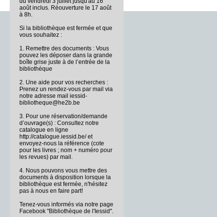
du vendredi 3 juillet jusqu'au 16
août inclus. Réouverture le 17 août
à 8h.
Si la bibliothèque est fermée et que
vous souhaitez :
1. Remettre des documents : Vous
pouvez les déposer dans la grande
boîte grise juste à de l’entrée de la
bibliothèque
2. Une aide pour vos recherches :
Prenez un rendez-vous par mail via
notre adresse mail iessid-
bibliotheque@he2b.be
3. Pour une réservation/demande
d’ouvrage(s) : Consultez notre
catalogue en ligne
http://catalogue.iessid.be/ et
envoyez-nous la référence (cote
pour les livres ; nom + numéro pour
les revues) par mail.
4. Nous pouvons vous mettre des
documents à disposition lorsque la
bibliothèque est fermée, n'hésitez
pas à nous en faire part!
Tenez-vous informés via notre page
Facebook "Bibliothèque de l'Iessid".