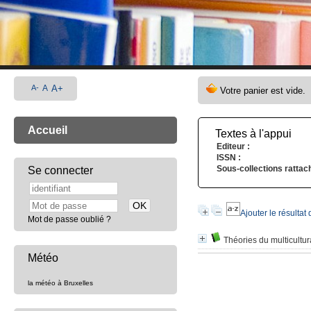
A-
A
A+
Accueil
Textes à l'appui
Editeur :
ISSN :
Sous-collections rattac
Se connecter
Ajouter le résultat
Mot de passe oublié ?
Théories du multicultu
Météo
la météo à Bruxelles