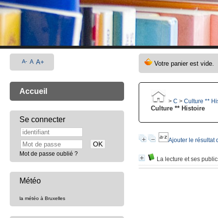
A-
A
A+
Accueil
>
C
>
Culture ** Hi
Culture ** Histoire
Se connecter
Ajouter le résultat
Mot de passe oublié ?
La lecture et ses publ
Météo
la météo à Bruxelles