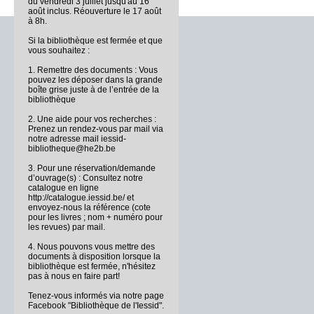
du vendredi 3 juillet jusqu'au 16
août inclus. Réouverture le 17 août
à 8h.
Si la bibliothèque est fermée et que
vous souhaitez :
1. Remettre des documents : Vous
pouvez les déposer dans la grande
boîte grise juste à de l’entrée de la
bibliothèque
2. Une aide pour vos recherches :
Prenez un rendez-vous par mail via
notre adresse mail iessid-
bibliotheque@he2b.be
3. Pour une réservation/demande
d’ouvrage(s) : Consultez notre
catalogue en ligne
http://catalogue.iessid.be/ et
envoyez-nous la référence (cote
pour les livres ; nom + numéro pour
les revues) par mail.
4. Nous pouvons vous mettre des
documents à disposition lorsque la
bibliothèque est fermée, n'hésitez
pas à nous en faire part!
Tenez-vous informés via notre page
Facebook "Bibliothèque de l'Iessid".